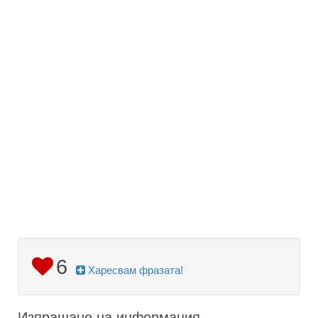
6
Харесвам фразата!
Изпращане на информация