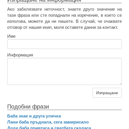
Ако забелязвате неточност, знаете друго значение на
тази фраза или сте попаднали на изречение, в което се
използва, можете да ни пишете. В случай, че очаквате
отговор от нашия екип, моля оставете данни за контакт.
Име
Информация
Изпращане
Подобни фрази
Баба знае и друга уличка
Лани баба пръднала, сега замирисало
Доде баба привтаса и сватбата сколаса