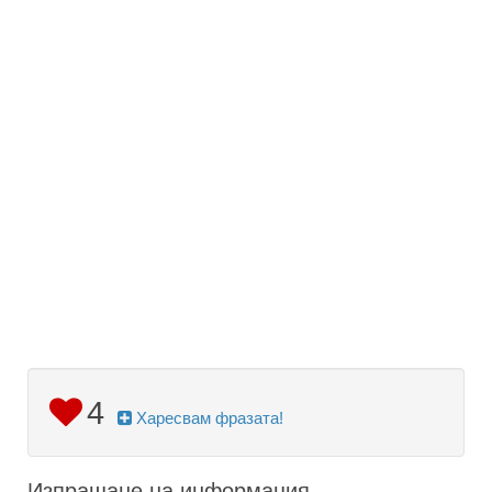
4
Харесвам фразата!
Изпращане на информация