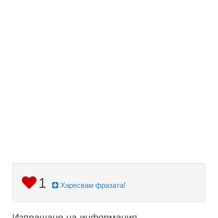
1
Харесвам фразата!
Изпращане на информация