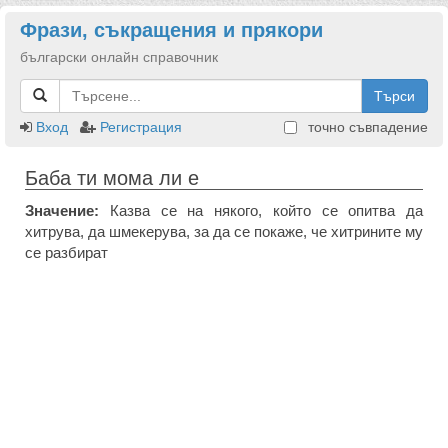
Фрази, съкращения и прякори
български онлайн справочник
Търси
Вход
Регистрация
точно съвпадение
Баба ти мома ли е
Значение:
Казва се на някого, който се опитва да
хитрува, да шмекерува, за да се покаже, че хитрините му
се разбират