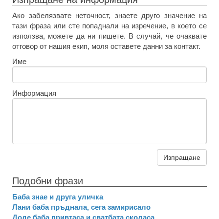
Ако забелязвате неточност, знаете друго значение на
тази фраза или сте попаднали на изречение, в което се
използва, можете да ни пишете. В случай, че очаквате
отговор от нашия екип, моля оставете данни за контакт.
Име
Информация
Изпращане
Подобни фрази
Баба знае и друга уличка
Лани баба пръднала, сега замирисало
Доде баба привтаса и сватбата сколаса