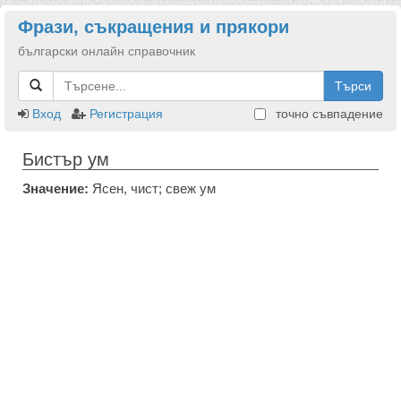
Фрази, съкращения и прякори
български онлайн справочник
Търси
Вход
Регистрация
точно съвпадение
Бистър ум
Значение:
Ясен, чист; свеж ум