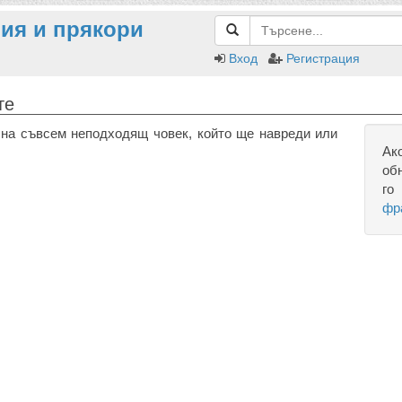
ия и прякори
Вход
Регистрация
те
на съвсем неподходящ човек, който ще навреди или
Ак
об
го
фр