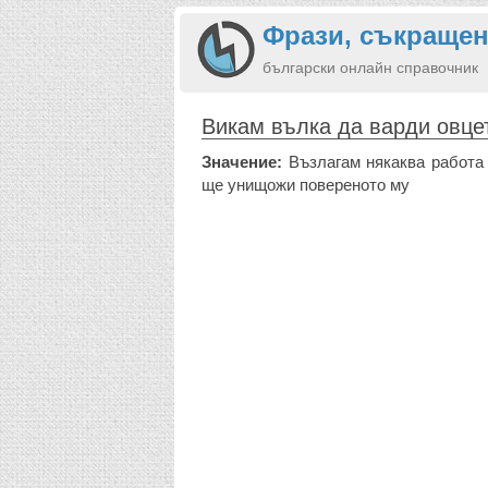
Фрази, съкращен
български онлайн справочник
Викам вълка да варди овце
Значение:
Възлагам някаква работа 
ще унищожи повереното му