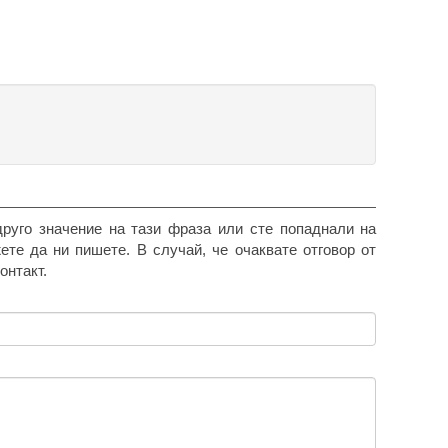
друго значение на тази фраза или сте попаднали на
жете да ни пишете. В случай, че очаквате отговор от
онтакт.