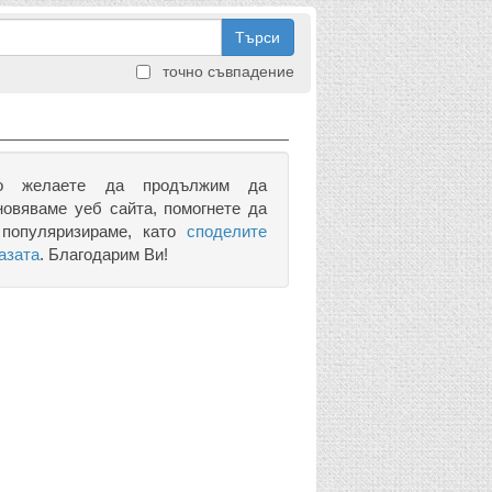
Търси
точно съвпадение
о желаете да продължим да
новяваме уеб сайта, помогнете да
 популяризираме, като
споделите
азата
. Благодарим Ви!