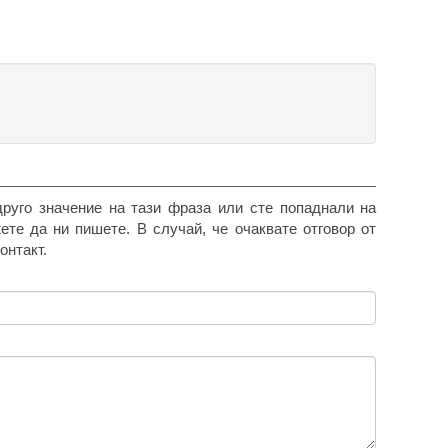
друго значение на тази фраза или сте попаднали на
жете да ни пишете. В случай, че очаквате отговор от
онтакт.