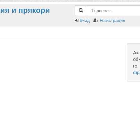
ия и прякори
Вход
Регистрация
Ак
об
го
фр