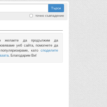
Търси
точно съвпадение
о желаете да продължим да
новяваме уеб сайта, помогнете да
 популяризираме, като
споделите
азата
. Благодарим Ви!