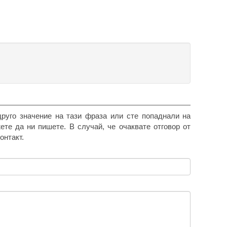
друго значение на тази фраза или сте попаднали на
жете да ни пишете. В случай, че очаквате отговор от
онтакт.