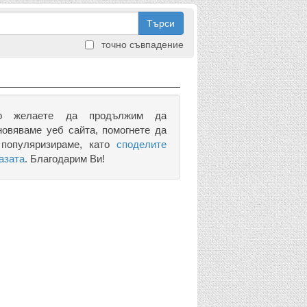
Търси
точно съвпадение
о желаете да продължим да
новяваме уеб сайта, помогнете да
 популяризираме, като
споделите
азата
. Благодарим Ви!