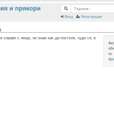
ия и прякори
Вход
Регистрация
а
 справя с нещо, не знам как да постъпя, чудя се, в
Ак
об
го
фр