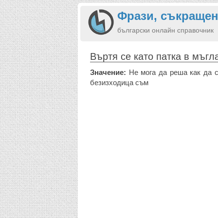
Фрази, съкращен
български онлайн справочник
Въртя се като патка в мъгл
Значение:
Не мога да реша как да се
безизходица съм