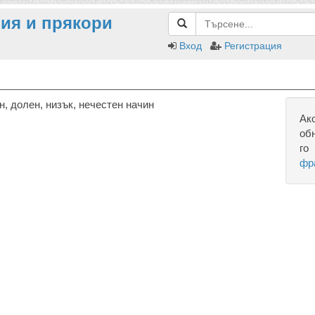
ия и прякори
Вход
Регистрация
 долен, низък, нечестен начин
Ак
об
го
фр