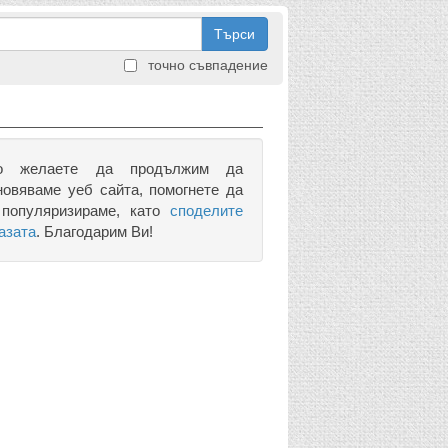
Търси
точно съвпадение
о желаете да продължим да
новяваме уеб сайта, помогнете да
 популяризираме, като
споделите
азата
. Благодарим Ви!