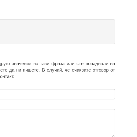
друго значение на тази фраза или сте попаднали на
жете да ни пишете. В случай, че очаквате отговор от
онтакт.