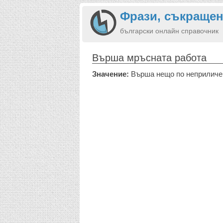
Фрази, съкращен
български онлайн справочник
Върша мръсната работа
Значение:
Върша нещо по неприличен,