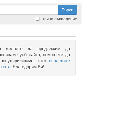
Търси
точно съвпадение
о желаете да продължим да
новяваме уеб сайта, помогнете да
 популяризираме, като
споделите
азата
. Благодарим Ви!