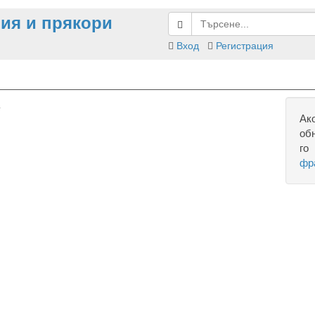
ия и прякори
Вход
Регистрация
Ак
об
го
фр