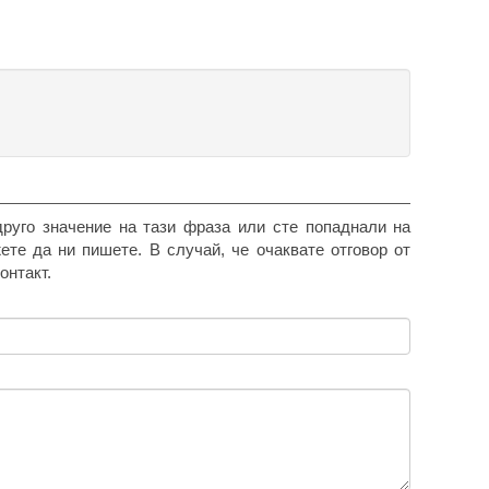
друго значение на тази фраза или сте попаднали на
жете да ни пишете. В случай, че очаквате отговор от
онтакт.