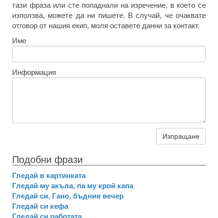
тази фраза или сте попаднали на изречение, в което се
използва, можете да ни пишете. В случай, че очаквате
отговор от нашия екип, моля оставете данни за контакт.
Име
Информация
Изпращане
Подобни фрази
Гледай в картинката
Гледай му акъла, па му крой капа
Гледай си, Гано, бъдния вечер
Гледай си кефа
Гледай си работата