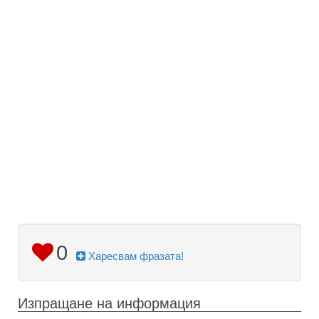
0
Харесвам фразата!
Изпращане на информация