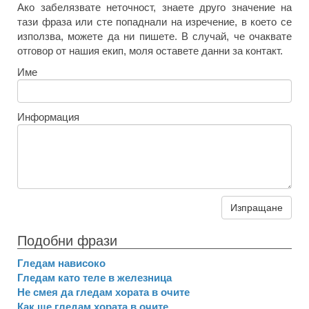
Ако забелязвате неточност, знаете друго значение на
тази фраза или сте попаднали на изречение, в което се
използва, можете да ни пишете. В случай, че очаквате
отговор от нашия екип, моля оставете данни за контакт.
Име
Информация
Изпращане
Подобни фрази
Гледам нависоко
Гледам като теле в железница
Не смея да гледам хората в очите
Как ще гледам хората в очите