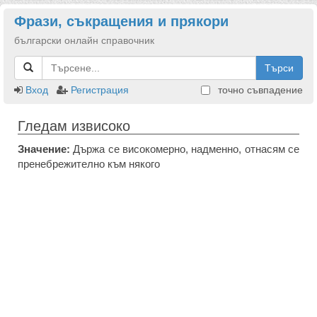
Фрази, съкращения и прякори
български онлайн справочник
Търси
Вход
Регистрация
точно съвпадение
Гледам извисоко
Значение:
Държа се високомерно, надменно, отнасям се
пренебрежително към някого