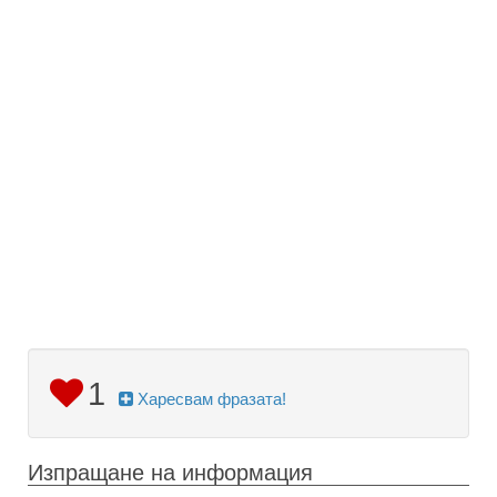
1
Харесвам фразата!
Изпращане на информация