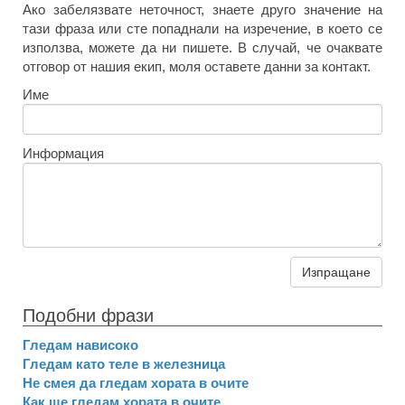
Ако забелязвате неточност, знаете друго значение на
тази фраза или сте попаднали на изречение, в което се
използва, можете да ни пишете. В случай, че очаквате
отговор от нашия екип, моля оставете данни за контакт.
Име
Информация
Изпращане
Подобни фрази
Гледам нависоко
Гледам като теле в железница
Не смея да гледам хората в очите
Как ще гледам хората в очите