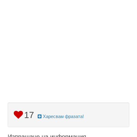
17
Харесвам фразата!
Изпращане на информация