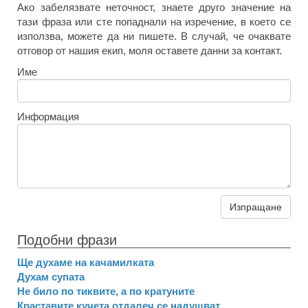
Ако забелязвате неточност, знаете друго значение на
тази фраза или сте попаднали на изречение, в което се
използва, можете да ни пишете. В случай, че очаквате
отговор от нашия екип, моля оставете данни за контакт.
Име
Информация
Изпращане
Подобни фрази
Ще духаме на качамилката
Духам супата
Не било по тиквите, а по кратуните
Краставите кучета отдалеч се надушват