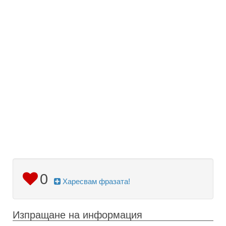
0
Харесвам фразата!
Изпращане на информация