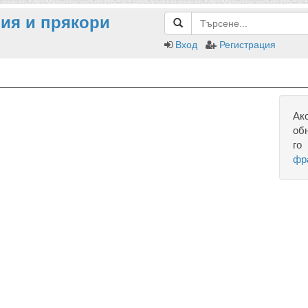
ия и прякори
Вход
Регистрация
Ак
об
го
фр