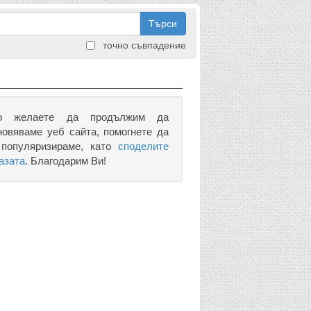
Търси
точно съвпадение
о желаете да продължим да
новяваме уеб сайта, помогнете да
 популяризираме, като
споделите
азата
. Благодарим Ви!