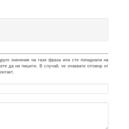
друго значение на тази фраза или сте попаднали на
жете да ни пишете. В случай, че очаквате отговор от
онтакт.