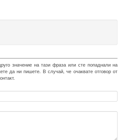
друго значение на тази фраза или сте попаднали на
жете да ни пишете. В случай, че очаквате отговор от
онтакт.