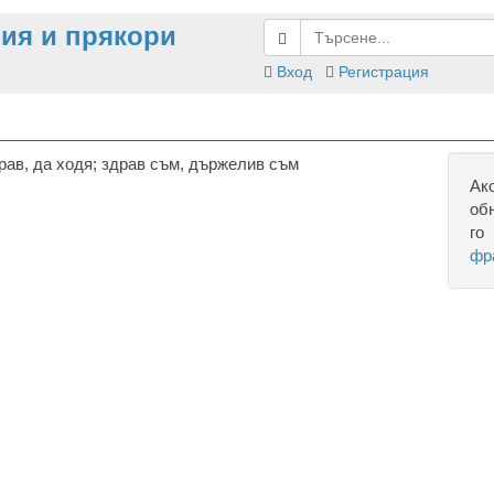
ия и прякори
Вход
Регистрация
рав, да ходя; здрав съм, държелив съм
Ак
об
го
фр