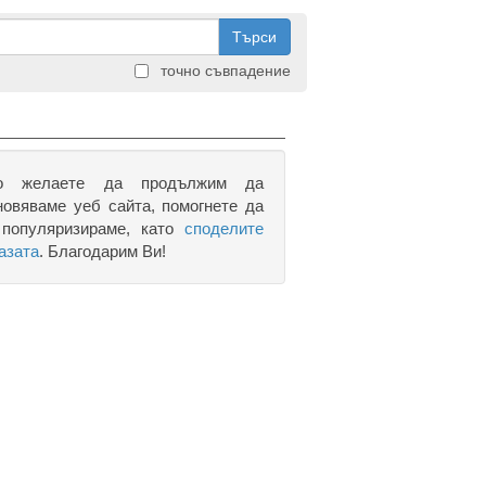
Търси
точно съвпадение
о желаете да продължим да
новяваме уеб сайта, помогнете да
 популяризираме, като
споделите
азата
. Благодарим Ви!