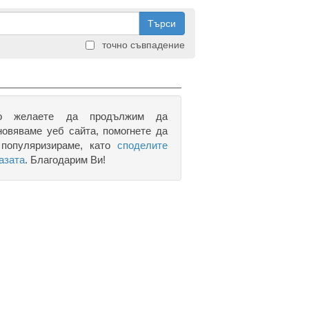
Търси
точно съвпадение
о желаете да продължим да
новяваме уеб сайта, помогнете да
 популяризираме, като
споделите
азата
. Благодарим Ви!