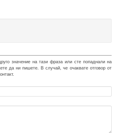
друго значение на тази фраза или сте попаднали на
жете да ни пишете. В случай, че очаквате отговор от
онтакт.