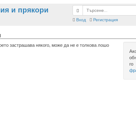
ия и прякори
Вход
Регистрация
н
оето застрашава някого, може да не е толкова лошо
Ак
об
го
фр