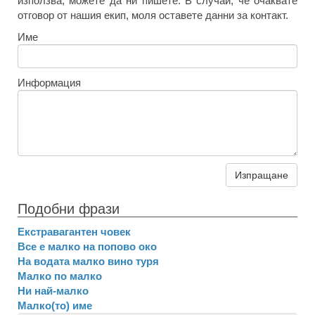
използва, можете да ни пишете. В случай, че очаквате
отговор от нашия екип, моля оставете данни за контакт.
Име
Информация
Изпращане
Подобни фрази
Екстравагантен човек
Все е малко на попово око
На водата малко вино туря
Малко по малко
Ни най-малко
Малко(то) име