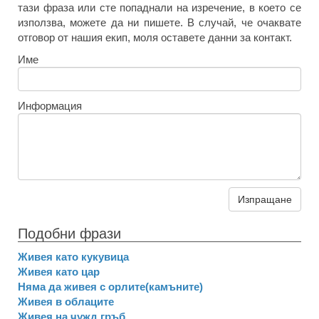
тази фраза или сте попаднали на изречение, в което се
използва, можете да ни пишете. В случай, че очаквате
отговор от нашия екип, моля оставете данни за контакт.
Име
Информация
Изпращане
Подобни фрази
Живея като кукувица
Живея като цар
Няма да живея с орлите(камъните)
Живея в облаците
Живея на чужд гръб