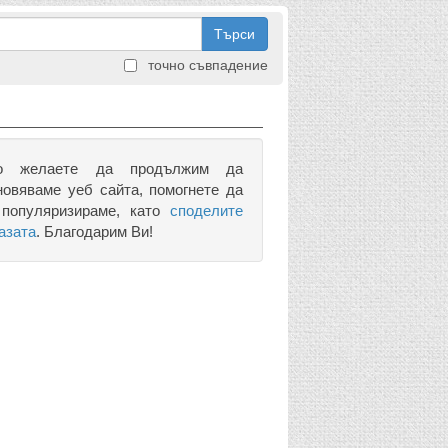
Търси
точно съвпадение
о желаете да продължим да
новяваме уеб сайта, помогнете да
 популяризираме, като
споделите
азата
. Благодарим Ви!