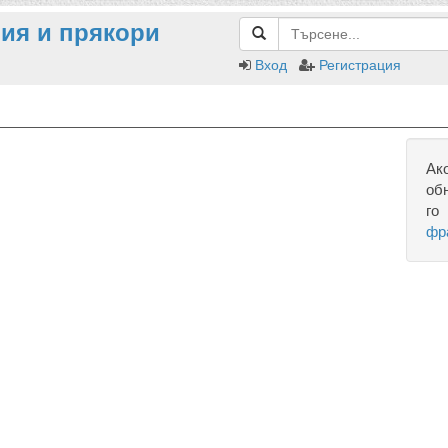
ия и прякори
Вход
Регистрация
Ак
об
го
фр