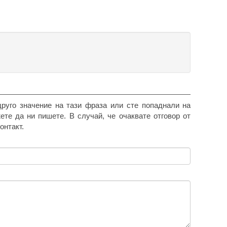
друго значение на тази фраза или сте попаднали на
жете да ни пишете. В случай, че очаквате отговор от
онтакт.