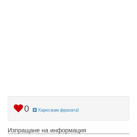
0
Харесвам фразата!
Изпращане на информация