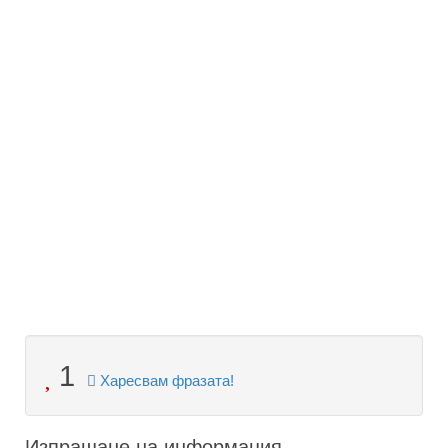
1
Харесвам фразата!
Изпращане на информация