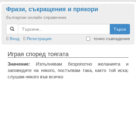
Фрази, съкращения и прякори
български онлайн справочник
Търси
Вход
Регистрация
точно съвпадение
Играя според тоягата
Значение:
Изпълнявам безропотно желанията и
заповедите на някого, постъпвам така, както той иска;
слушам някого във всичко