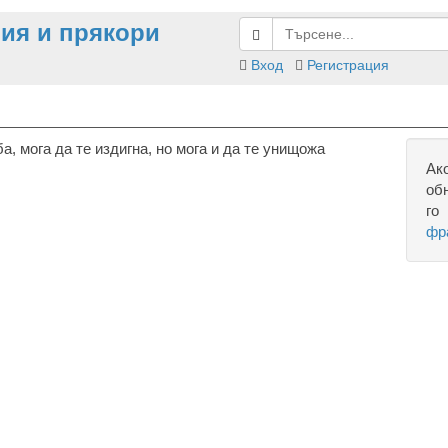
ия и прякори
Вход
Регистрация
, мога да те издигна, но мога и да те унищожа
Ак
об
го
фр