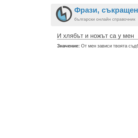
Фрази, съкращен
български онлайн справочник
И хлябът и ножът са у мен
Значение:
От мен зависи твоята съдба