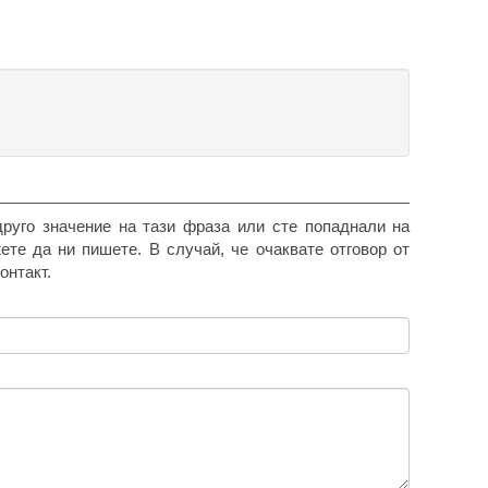
друго значение на тази фраза или сте попаднали на
жете да ни пишете. В случай, че очаквате отговор от
онтакт.