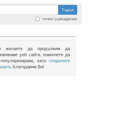
Търси
точно съвпадение
о желаете да продължим да
новяваме уеб сайта, помогнете да
 популяризираме, като
споделите
азата
. Благодарим Ви!