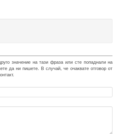
друго значение на тази фраза или сте попаднали на
жете да ни пишете. В случай, че очаквате отговор от
онтакт.