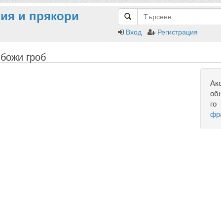
ия и прякори
Вход
Регистрация
 божи гроб
Ак
об
го
фр