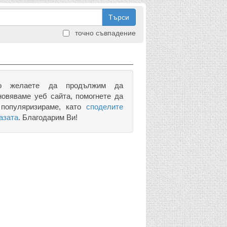
Търси
точно съвпадение
о желаете да продължим да
новяваме уеб сайта, помогнете да
 популяризираме, като
споделите
азата
. Благодарим Ви!