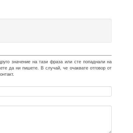
друго значение на тази фраза или сте попаднали на
жете да ни пишете. В случай, че очаквате отговор от
онтакт.