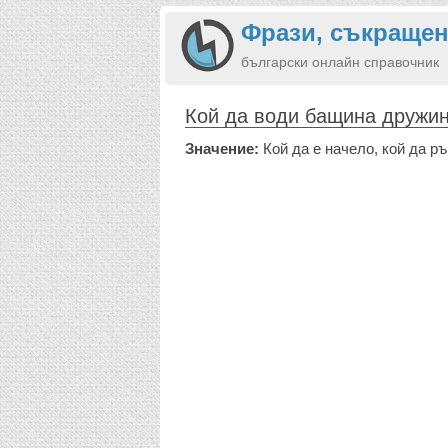
Фрази, съкращен
български онлайн справочник
Кой да води бащина дружи
Значение:
Кой да е начело, кой да р