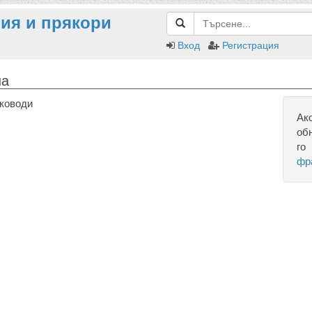
ия и прякори
Вход
Регистрация
на
ъководи
Ак
об
го
фр