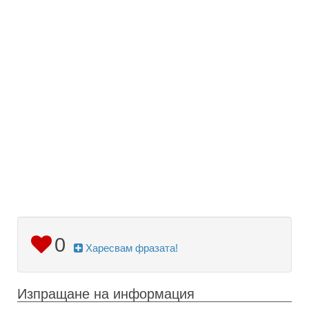
0
Харесвам фразата!
Изпращане на информация