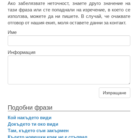
Ако забелязвате неточност, знаете друго значение на
тази фраза или сте попаднали на изречение, в което се
използва, можете да ни пишете. В случай, че очаквате
отговор от нашия екип, моля оставете данни за контакт.
Име
Информация
Изпращане
Подобни фрази
Кой накъдето види
Докъдето ти око види
Там, където съм закърмен
Където човешки крак не е стъпвал