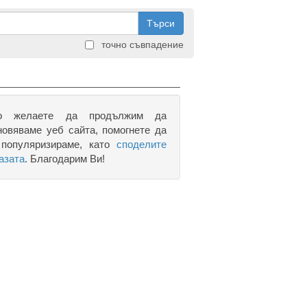
Търси
точно съвпадение
о желаете да продължим да
новяваме уеб сайта, помогнете да
 популяризираме, като
споделите
азата
. Благодарим Ви!