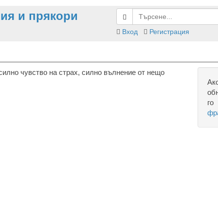
ия и прякори
Вход
Регистрация
илно чувство на страх, силно вълнение от нещо
Ак
об
го
фр