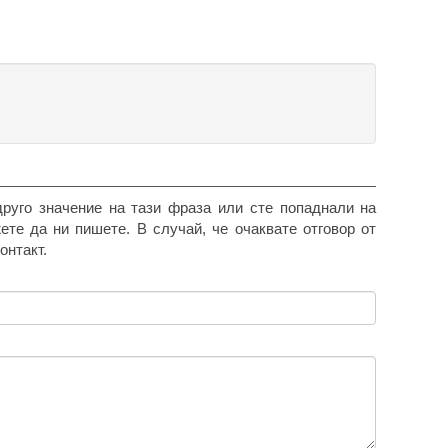
друго значение на тази фраза или сте попаднали на
жете да ни пишете. В случай, че очаквате отговор от
онтакт.