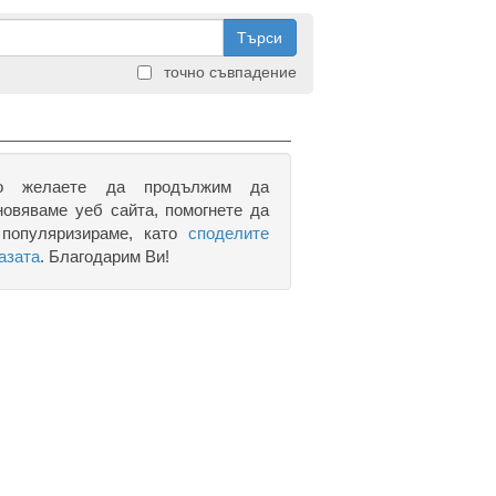
Търси
точно съвпадение
о желаете да продължим да
новяваме уеб сайта, помогнете да
 популяризираме, като
споделите
азата
. Благодарим Ви!