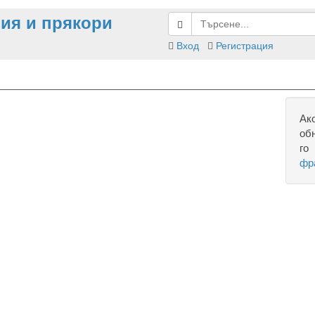
ия и прякори
Вход
Регистрация
Ак
об
го
фр