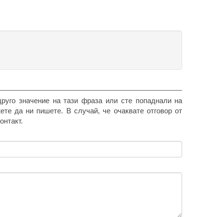
друго значение на тази фраза или сте попаднали на
жете да ни пишете. В случай, че очаквате отговор от
онтакт.