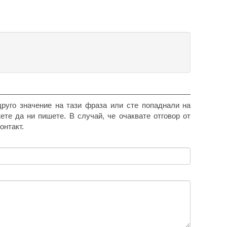
друго значение на тази фраза или сте попаднали на
жете да ни пишете. В случай, че очаквате отговор от
онтакт.