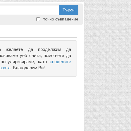
Търси
точно съвпадение
о желаете да продължим да
новяваме уеб сайта, помогнете да
 популяризираме, като
споделите
азата
. Благодарим Ви!