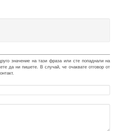
друго значение на тази фраза или сте попаднали на
жете да ни пишете. В случай, че очаквате отговор от
онтакт.