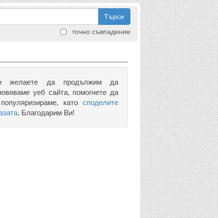
Търси
точно съвпадение
о желаете да продължим да
новяваме уеб сайта, помогнете да
 популяризираме, като
споделите
азата
. Благодарим Ви!