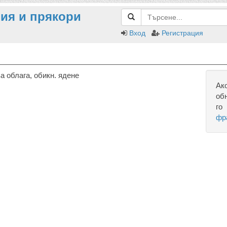
ия и прякори
Вход
Регистрация
 облага, обикн. ядене
Ак
об
го
фр