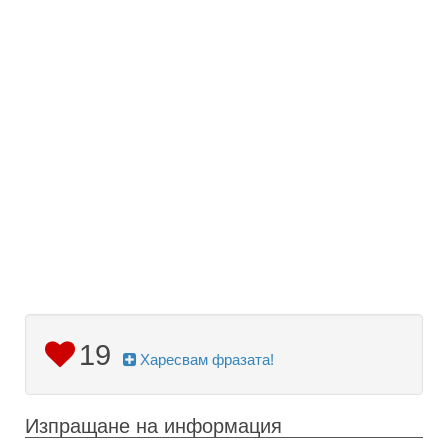
19
Харесвам фразата!
Изпращане на информация