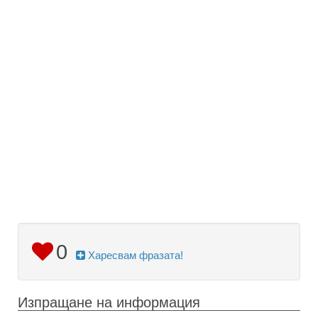
0
Харесвам фразата!
Изпращане на информация