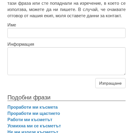
тази фраза или сте попаднали на изречение, в което се
използва, можете да ни пишете. В случай, че очаквате
отговор от нашия екип, моля оставете данни за контакт.
Име
Информация
Изпращане
Подобни фрази
Проработи ми късмета
Проработи ми щастието
Работи ми късметът
Усмихна ми се късметът
Не ми излезе късметът