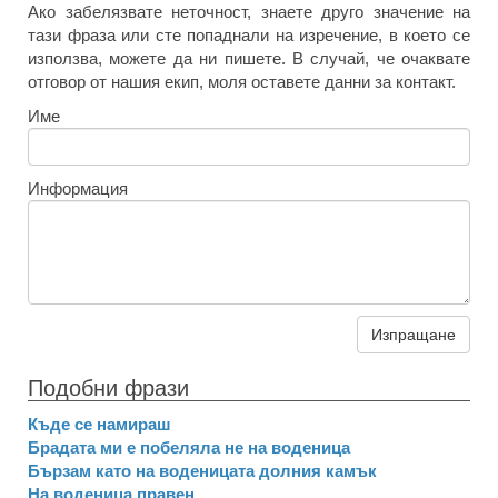
Ако забелязвате неточност, знаете друго значение на
тази фраза или сте попаднали на изречение, в което се
използва, можете да ни пишете. В случай, че очаквате
отговор от нашия екип, моля оставете данни за контакт.
Име
Информация
Изпращане
Подобни фрази
Къде се намираш
Брадата ми е побеляла не на воденица
Бързам като на воденицата долния камък
На воденица правен