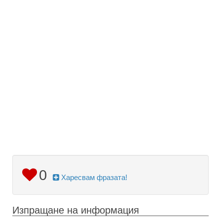
0
Харесвам фразата!
Изпращане на информация