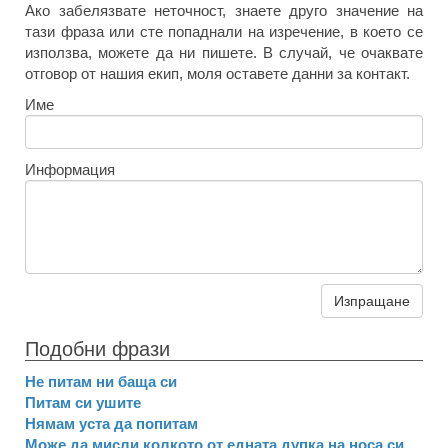
Ако забелязвате неточност, знаете друго значение на
тази фраза или сте попаднали на изречение, в което се
използва, можете да ни пишете. В случай, че очаквате
отговор от нашия екип, моля оставете данни за контакт.
Име
Информация
Изпращане
Подобни фрази
Не питам ни баща си
Питам си ушите
Нямам уста да попитам
Може да мисли колкото от едната дупка на носа си