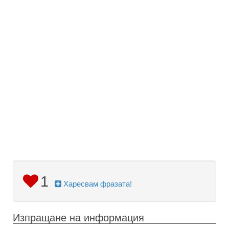
1
Харесвам фразата!
Изпращане на информация