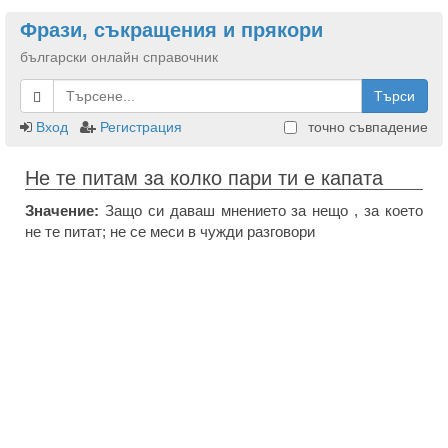
Фрази, съкращения и прякори
български онлайн справочник
Търси
Вход
Регистрация
точно съвпадение
Не те питам за колко пари ти е капата
Значение:
Защо си даваш мнението за нещо , за което
не те питат; не се меси в чужди разговори