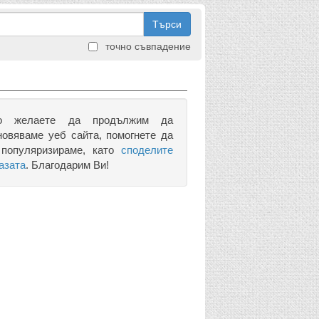
Търси
точно съвпадение
о желаете да продължим да
новяваме уеб сайта, помогнете да
 популяризираме, като
споделите
азата
. Благодарим Ви!