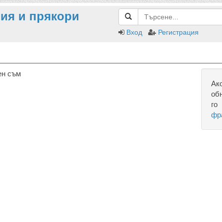
ия и прякори
Вход
Регистрация
ен съм
Ак
об
го
фр