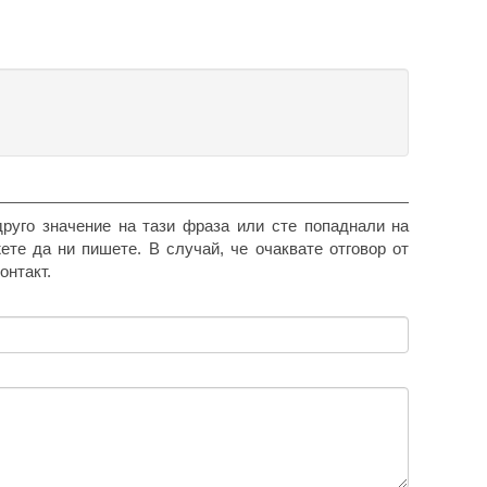
друго значение на тази фраза или сте попаднали на
жете да ни пишете. В случай, че очаквате отговор от
онтакт.