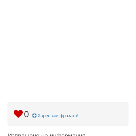
0
Харесвам фразата!
Изпращане на информация