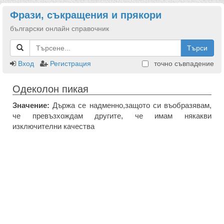
Фрази, съкращения и прякори
български онлайн справочник
Търси
Вход
Регистрация
точно съвпадение
Одеколон пикая
Значение:
Държа се надменно,защото си въобразявам,
че превъзхождам другите, че имам някакви
изключителни качества