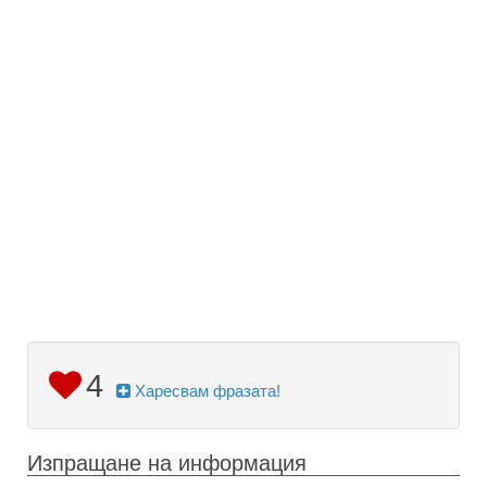
4
Харесвам фразата!
Изпращане на информация