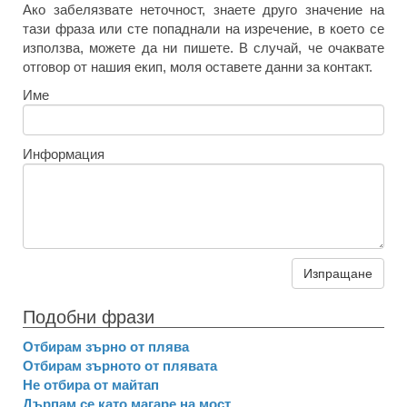
Ако забелязвате неточност, знаете друго значение на
тази фраза или сте попаднали на изречение, в което се
използва, можете да ни пишете. В случай, че очаквате
отговор от нашия екип, моля оставете данни за контакт.
Име
Информация
Изпращане
Подобни фрази
Отбирам зърно от плява
Отбирам зърното от плявата
Не отбира от майтап
Дърпам се като магаре на мост