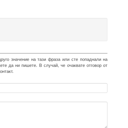
друго значение на тази фраза или сте попаднали на
жете да ни пишете. В случай, че очаквате отговор от
онтакт.