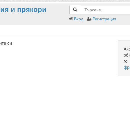
ия и прякори
Вход
Регистрация
ите си
Ак
об
го
фр