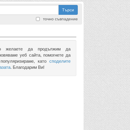
Търси
точно съвпадение
о желаете да продължим да
новяваме уеб сайта, помогнете да
 популяризираме, като
споделите
азата
. Благодарим Ви!