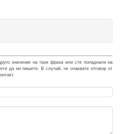
друго значение на тази фраза или сте попаднали на
жете да ни пишете. В случай, че очаквате отговор от
онтакт.