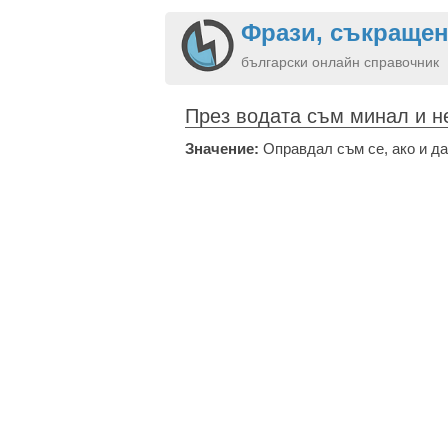
Фрази, съкращен
български онлайн справочник
През водата съм минал и н
Значение:
Оправдал съм се, ако и д