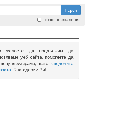
Търси
точно съвпадение
о желаете да продължим да
новяваме уеб сайта, помогнете да
 популяризираме, като
споделите
азата
. Благодарим Ви!