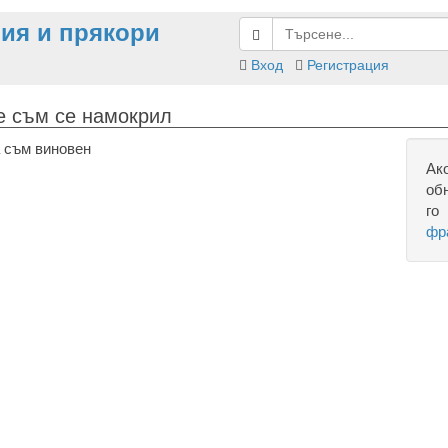
ия и прякори
Вход
Регистрация
е съм се намокрил
а съм виновен
Ак
об
го
фр