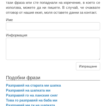
тази фраза или сте попаднали на изречение, в което се
използва, можете да ни пишете. В случай, че очаквате
отговор от нашия екип, моля оставете данни за контакт.
Име
Информация
Изпращане
Подобни фрази
Разправяй на старата ми шапка
Разправяй на шапката ми
Разправяй го на ланския сняг
Това го разправяй на баба ми
Разправяй ми ги на шапката