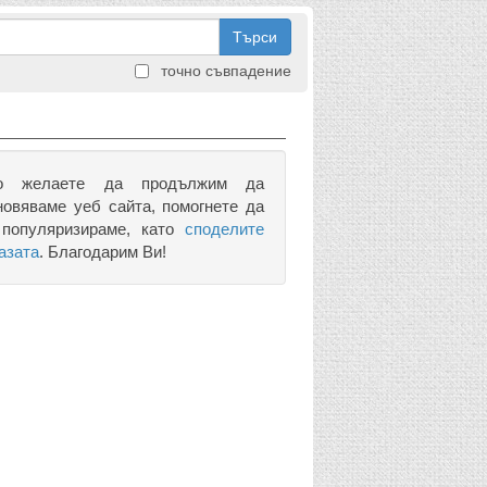
Търси
точно съвпадение
о желаете да продължим да
новяваме уеб сайта, помогнете да
 популяризираме, като
споделите
азата
. Благодарим Ви!