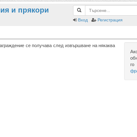
ия и прякори
Вход
Регистрация
аграждение се получава след извършване на някаква
Ак
об
го
фр