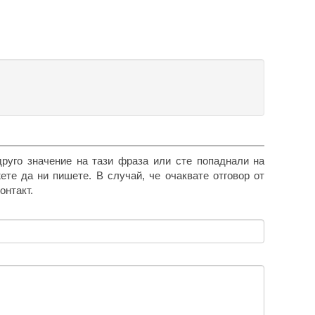
друго значение на тази фраза или сте попаднали на
жете да ни пишете. В случай, че очаквате отговор от
онтакт.