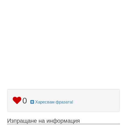
0
Харесвам фразата!
Изпращане на информация