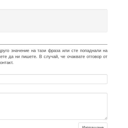
друго значение на тази фраза или сте попаднали на
жете да ни пишете. В случай, че очаквате отговор от
онтакт.
Изпращане