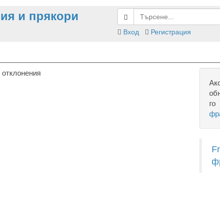
ия и прякори
Вход
Регистрация
 отклонения
Ак
об
го
фр
F
ф