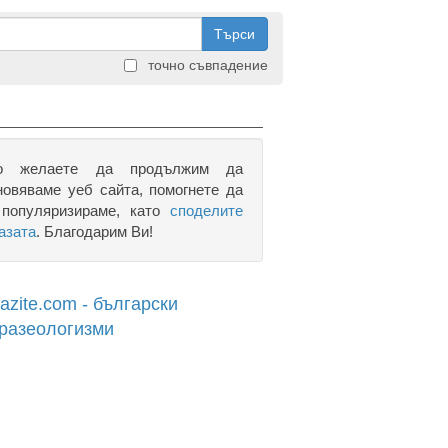
Търси
точно съвпадение
о желаете да продължим да
новяваме уеб сайта, помогнете да
 популяризираме, като
споделите
азата
. Благодарим Ви!
razite.com - български
разеологизми