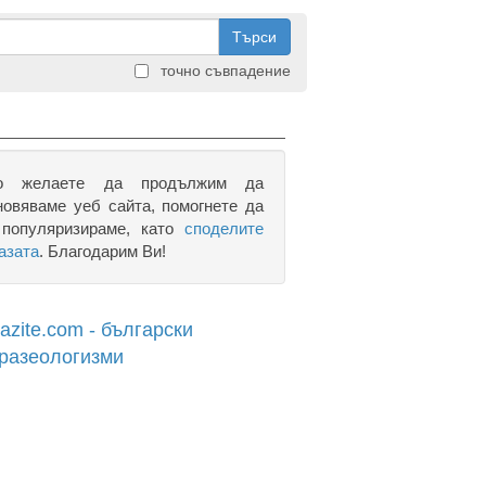
Търси
точно съвпадение
о желаете да продължим да
новяваме уеб сайта, помогнете да
 популяризираме, като
споделите
азата
. Благодарим Ви!
razite.com - български
разеологизми