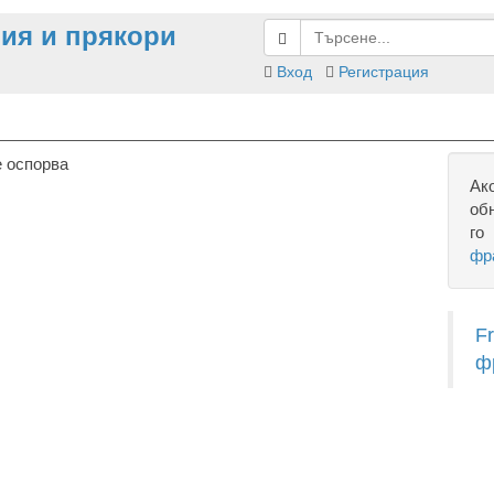
ия и прякори
Вход
Регистрация
е оспорва
Ак
об
го
фр
F
ф