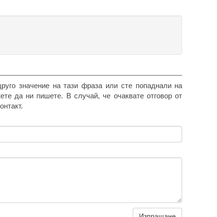
друго значение на тази фраза или сте попаднали на
жете да ни пишете. В случай, че очаквате отговор от
онтакт.
Изпращане