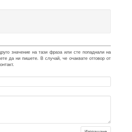
друго значение на тази фраза или сте попаднали на
жете да ни пишете. В случай, че очаквате отговор от
онтакт.
Изпращане