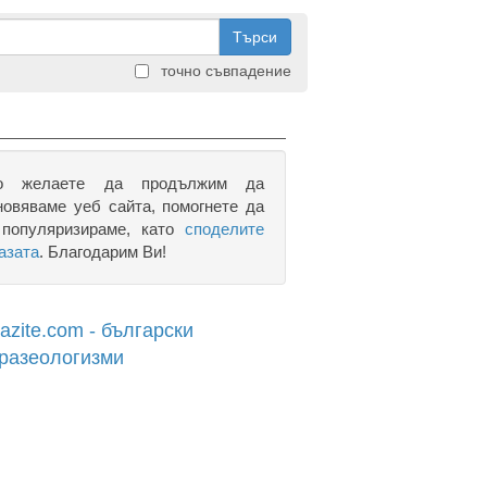
Търси
точно съвпадение
о желаете да продължим да
новяваме уеб сайта, помогнете да
 популяризираме, като
споделите
азата
. Благодарим Ви!
razite.com - български
разеологизми