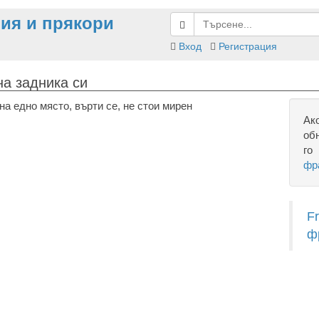
ия и прякори
Вход
Регистрация
на задника си
на едно място, върти се, не стои мирен
Ак
об
го
фр
F
ф