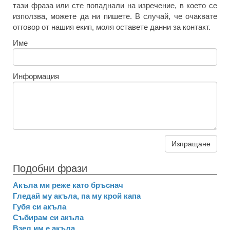
тази фраза или сте попаднали на изречение, в което се
използва, можете да ни пишете. В случай, че очаквате
отговор от нашия екип, моля оставете данни за контакт.
Име
Информация
Изпращане
Подобни фрази
Акъла ми реже като бръснач
Гледай му акъла, па му крой капа
Губя си акъла
Събирам си акъла
Взел им е акъла