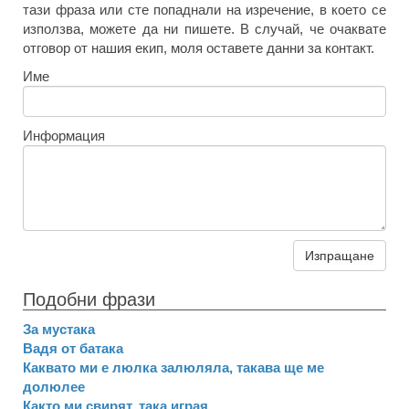
тази фраза или сте попаднали на изречение, в което се
използва, можете да ни пишете. В случай, че очаквате
отговор от нашия екип, моля оставете данни за контакт.
Име
Информация
Изпращане
Подобни фрази
За мустака
Вадя от батака
Каквато ми е люлка залюляла, такава ще ме
долюлее
Както ми свирят, така играя