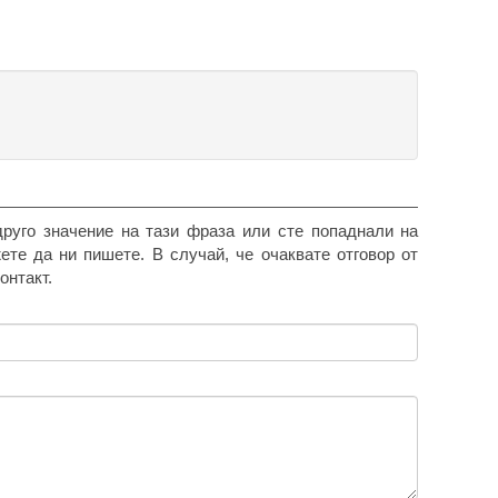
друго значение на тази фраза или сте попаднали на
жете да ни пишете. В случай, че очаквате отговор от
онтакт.