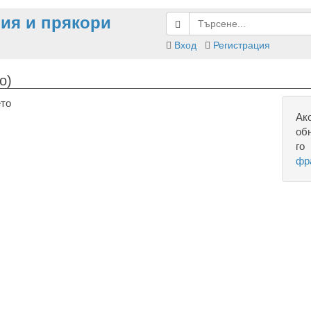
ия и прякори
Вход
Регистрация
о)
ето
Ак
об
го
фр