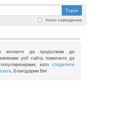
Търси
точно съвпадение
о желаете да продължим да
новяваме уеб сайта, помогнете да
 популяризираме, като
споделите
азата
. Благодарим Ви!