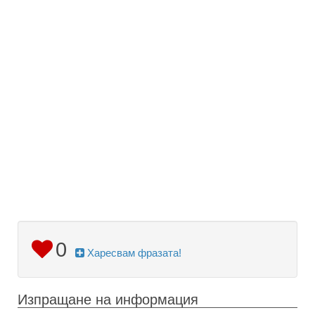
0
Харесвам фразата!
Изпращане на информация